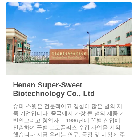
리
저
희
에
게
연
Henan Super-Sweet
락
Biotechnology Co., Ltd
하
슈퍼-스윗은 전문적이고 경험이 많은 벌의 제
십
품 기업입니다. 중국에서 가장 큰 벌의 제품 기
반인그리고 창업자는 1986년에 꿀벌 산업에
시
진출하여 꿀벌 프로폴리스 수집 사업을 시작
오
했습니다.지금 우리는 연구, 공정 및 시장에 주