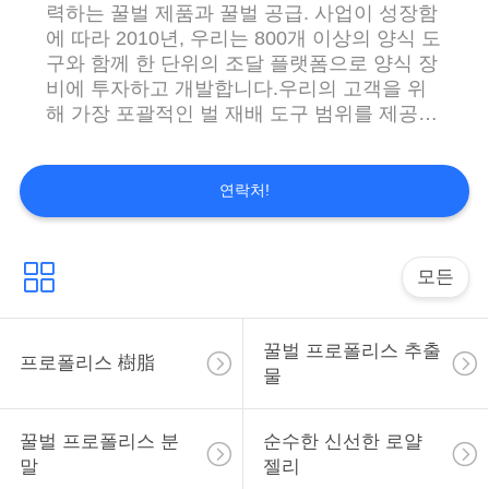
력하는 꿀벌 제품과 꿀벌 공급. 사업이 성장함
에 따라 2010년, 우리는 800개 이상의 양식 도
구와 함께 한 단위의 조달 플랫폼으로 양식 장
따
비에 투자하고 개발합니다.우리의 고객을 위
옴
해 가장 포괄적인 벌 재배 도구 범위를 제공하
는. 우리의 제품은 미국, 독일, 프랑스, 영국,
표
스페인, 터키, Itaty, 벨기에, 그리스, 캐나다, 호
주, 뉴질랜드, 중동 및 26 개 이상의 국가에서
연락처!
를
인기가 있습니다.우리는 벌수염을 공급하는
요
세계 최고의 공급자가 되도록 최선을 다하고
있습니다꿀벌 꽃가루, 프로폴리스, 왕실 젤리
모든
구
슈퍼-스윗은 젊고 활발한 팀을 보유하고 있으
며 모든 전문적인 서비스와 최고의 꿀벌 제품
하
을 효율적으로 제공 할 것입니다! 저희에 대한
꿀벌 프로폴리스 추출
프로폴리스 樹脂
문의는 진심으로 환영합니다! 꿀벌 프로폴리
십
물
스 완제품 창고: ...
시
꿀벌 프로폴리스 분
순수한 신선한 로얄
오
말
젤리