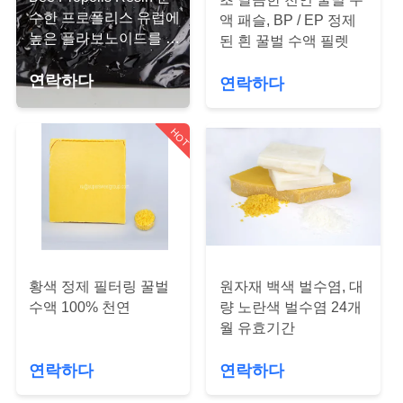
관
수한 프로폴리스 유럽에
액 패슬, BP / EP 정제
하
높은 플라보노이드를 추
된 흰 꿀벌 수액 필렛
출
여
연락하다
연락하다
공
HOT
장
투
어
황색 정제 필터링 꿀벌
원자재 백색 벌수염, 대
품
수액 100% 천연
량 노란색 벌수염 24개
월 유효기간
질
연락하다
연락하다
관