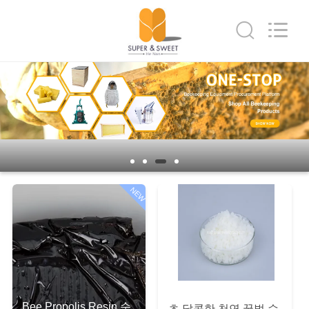
2025
Henan
Super-
Sweet
Biotechnology
Co.,
Ltd.
All
가
Rights
Reserved.
Developed
정
by
ECER
제
품
NEW
저
희
에
Bee Propolis Resin 순
초 달콤한 천연 꿀벌 수