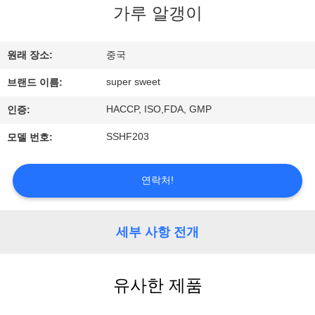
관
가루 알갱이
하
여
원래 장소:
중국
super sweet
브랜드 이름:
공
HACCP, ISO,FDA, GMP
인증:
장
SSHF203
모델 번호:
투
연락처!
어
세부 사항 전개
품
질
유사한 제품
관