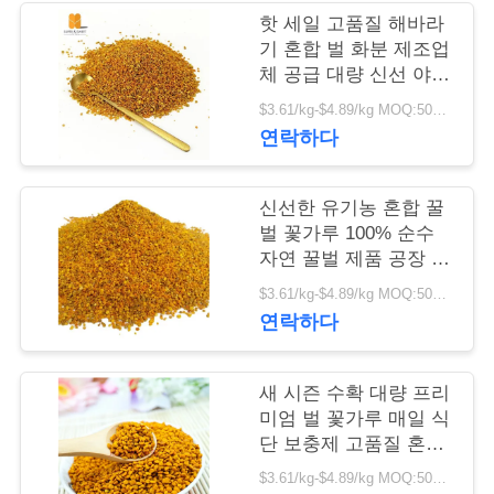
리
핫 세일 고품질 해바라
기 혼합 벌 화분 제조업
체 공급 대량 신선 야생
저
해바라기 혼합 벌 화분
$3.61/kg-$4.89/kg MOQ:500kg
희
연락하다
에
신선한 유기농 혼합 꿀
게
벌 꽃가루 100% 순수
자연 꿀벌 제품 공장 공
연
급품 고품질 햇꽃 혼합
$3.61/kg-$4.89/kg MOQ:500kg
락
꿀벌 꽃가루
연락하다
하
십
새 시즌 수확 대량 프리
미엄 벌 꽃가루 매일 식
시
단 보충제 고품질 혼합
된 벌 꽃가루 가방을 포
오
$3.61/kg-$4.89/kg MOQ:500kg