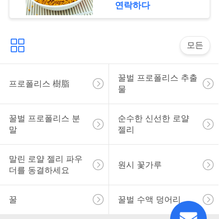
장
연락하다
따
모든
옴
표
꿀벌 프로폴리스 추출
프로폴리스 樹脂
를
물
요
꿀벌 프로폴리스 분
순수한 신선한 로얄
구
말
젤리
하
말린 로얄 젤리 파우
원시 꽃가루
십
더를 동결하세요
시
꿀
꿀벌 수액 덩어리
오