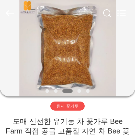
Henan
Super-
Sweet
Biotechnology
Co.,
Ltd.
All
Rights
가
Reserved.
Developed
by
ECER
정
제
품
저
원시 꽃가루
희
도매 신선한 유기농 차 꽃가루 Bee
에
Farm 직접 공급 고품질 자연 차 Bee 꽃