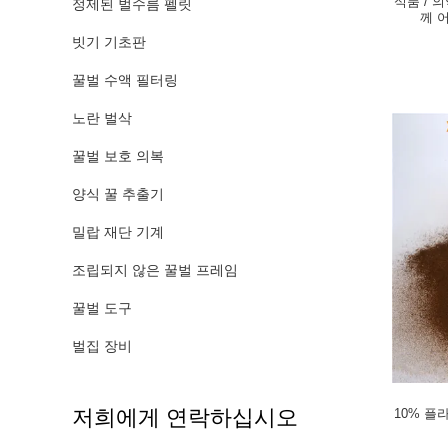
식품 / 
정제된 벌수름 펠릿
께 
빗기 기초판
꿀벌 수액 필터링
노란 벌삭
꿀벌 보호 의복
양식 꿀 추출기
밀랍 재단 기계
조립되지 않은 꿀벌 프레임
꿀벌 도구
벌집 장비
저희에게 연락하십시오
10% 플