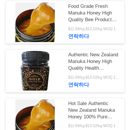
리
Food Grade Fresh
Manuka Honey High
Quality Bee Product
저
Manufacturer Supply
$11.69/kg-$13.52/kg MOQ:1000kg
Bulk Premium Manuka
희
연락하다
Honey
에
Authentic New Zealand
게
Manuka Honey High
Quality Health
연
Supplement Factory
$11.69/kg-$13.52/kg MOQ:1000kg
락
Supply Fresh Organic
연락하다
Food Grade Manuka
하
Honey
십
Hot Sale Authentic
New Zealand Manuka
시
Honey 100% Pure
Natural Bee Product
오
$11.69/kg-$13.52/kg MOQ:1000kg