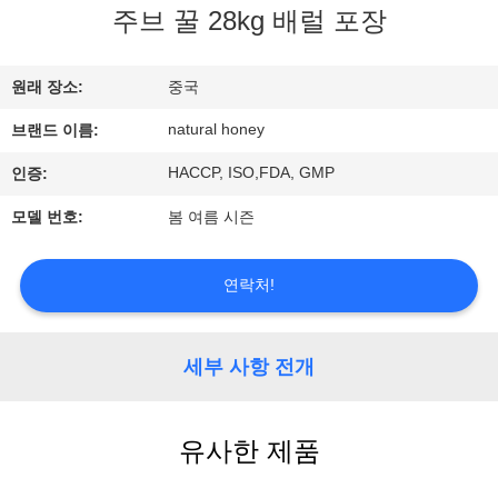
관
주브 꿀 28kg 배럴 포장
하
여
원래 장소:
중국
natural honey
브랜드 이름:
공
HACCP, ISO,FDA, GMP
인증:
장
모델 번호:
봄 여름 시즌
투
연락처!
어
세부 사항 전개
품
질
유사한 제품
관