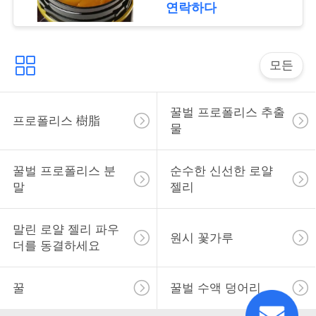
Food Grade Fresh
연락하다
Manuka Honey in
Bottle Packaging
따
모든
옴
표
꿀벌 프로폴리스 추출
프로폴리스 樹脂
를
물
요
꿀벌 프로폴리스 분
순수한 신선한 로얄
구
말
젤리
하
말린 로얄 젤리 파우
원시 꽃가루
십
더를 동결하세요
시
꿀
꿀벌 수액 덩어리
오