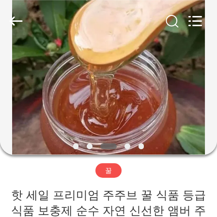
Co.,
Ltd.
All
Rights
Reserved.
Developed
by
ECER
가
정
제
품
저
꿀
희
핫 세일 프리미엄 주주브 꿀 식품 등급
에
식품 보충제 순수 자연 신선한 앰버 주