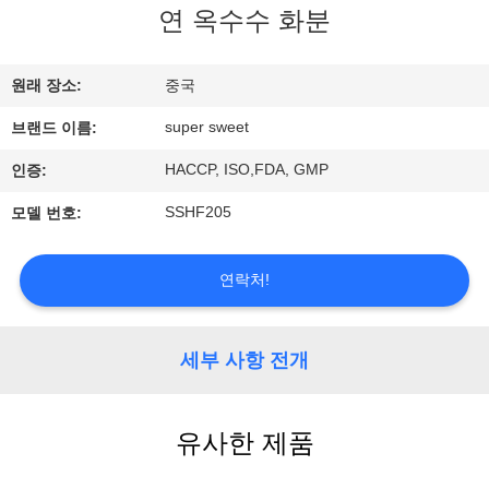
관
연 옥수수 화분
하
여
원래 장소:
중국
super sweet
브랜드 이름:
공
HACCP, ISO,FDA, GMP
인증:
장
SSHF205
모델 번호:
투
연락처!
어
세부 사항 전개
품
질
유사한 제품
관