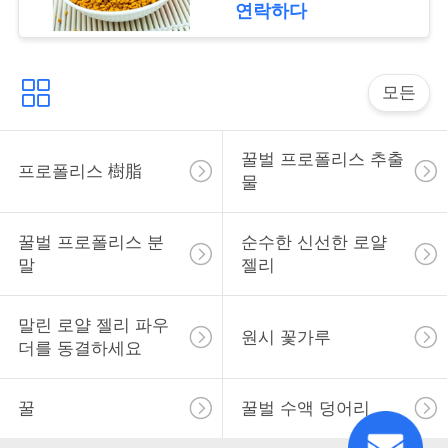
장
연락하다
따
모든
옴
표
꿀벌 프로폴리스 추출
프로폴리스 樹脂
를
물
요
꿀벌 프로폴리스 분
순수한 신선한 로얄
구
말
젤리
하
말린 로얄 젤리 파우
원시 꽃가루
십
더를 동결하세요
시
꿀
꿀벌 수액 덩어리
오