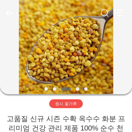
Henan
Super-
Sweet
Biotechnology
Co.,
Ltd.
All
Rights
가
Reserved.
Developed
by
ECER
정
제
품
저
원시 꽃가루
희
고품질 신규 시즌 수확 옥수수 화분 프
에
리미엄 건강 관리 제품 100% 순수 천