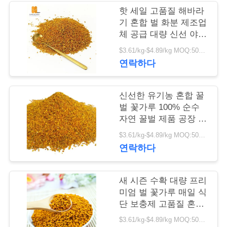
리
핫 세일 고품질 해바라
기 혼합 벌 화분 제조업
체 공급 대량 신선 야생
저
해바라기 혼합 벌 화분
$3.61/kg-$4.89/kg MOQ:500kg
희
연락하다
에
신선한 유기농 혼합 꿀
게
벌 꽃가루 100% 순수
자연 꿀벌 제품 공장 공
연
급품 고품질 햇꽃 혼합
$3.61/kg-$4.89/kg MOQ:500kg
락
꿀벌 꽃가루
연락하다
하
십
새 시즌 수확 대량 프리
미엄 벌 꽃가루 매일 식
시
단 보충제 고품질 혼합
된 벌 꽃가루 가방을 포
오
$3.61/kg-$4.89/kg MOQ:500kg