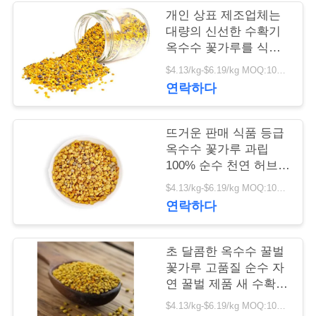
리
개인 상표 제조업체는
대량의 신선한 수확기
옥수수 꽃가루를 식품
저
등급으로 봉투 포장하
$4.13/kg-$6.19/kg MOQ:100kg
여 공급합니다.
희
연락하다
에
뜨거운 판매 식품 등급
게
옥수수 꽃가루 과립
100% 순수 천연 허브
연
추출물 고품질 옥수수
$4.13/kg-$6.19/kg MOQ:100kg
락
벌 꽃가루 봉투 포장
연락하다
하
십
초 달콤한 옥수수 꿀벌
꽃가루 고품질 순수 자
시
연 꿀벌 제품 새 수확
신선한 식품 품질 옥수
오
$4.13/kg-$6.19/kg MOQ:100kg