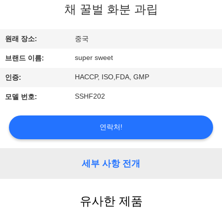
관
채 꿀벌 화분 과립
하
여
원래 장소:
중국
super sweet
브랜드 이름:
공
HACCP, ISO,FDA, GMP
인증:
장
SSHF202
모델 번호:
투
연락처!
어
세부 사항 전개
품
질
유사한 제품
관