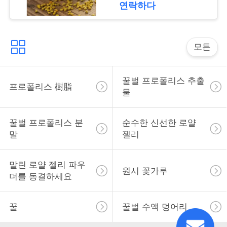
수 꿀벌 꽃가루
연락하다
따
모든
옴
표
꿀벌 프로폴리스 추출
프로폴리스 樹脂
를
물
요
꿀벌 프로폴리스 분
순수한 신선한 로얄
구
말
젤리
하
말린 로얄 젤리 파우
원시 꽃가루
십
더를 동결하세요
시
꿀
꿀벌 수액 덩어리
오