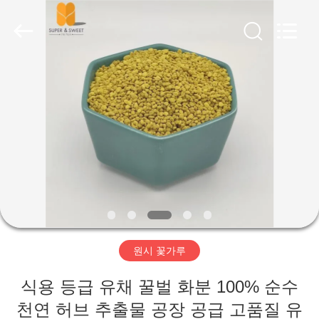
Henan
Super-
Sweet
Biotechnology
Co.,
Ltd.
All
Rights
가
Reserved.
Developed
by
ECER
정
제
품
저
원시 꽃가루
희
식용 등급 유채 꿀벌 화분 100% 순수
에
천연 허브 추출물 공장 공급 고품질 유