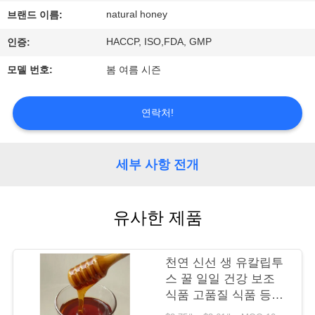
관
natural honey
브랜드 이름:
하
HACCP, ISO,FDA, GMP
인증:
여
모델 번호:
봄 여름 시즌
공
연락처!
장
투
세부 사항 전개
어
유사한 제품
품
질
천연 신선 생 유칼립투
스 꿀 일일 건강 보조
관
식품 고품질 식품 등급
유칼립투스 꿀