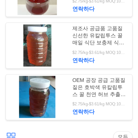
리
$2.75/kg-$3.61/kg MOQ:1000kg
연락하다
저
제조사 공급품 고품질
희
신선한 유칼립투스 꿀
매일 식단 보충제 식품
에
등급 유칼립투스 꿀
$2.75/kg-$3.61/kg MOQ:1000kg
게
연락하다
연
OEM 공장 공급 고품질
락
짙은 호박색 유칼립투
스 꿀 천연 허브 추출물
하
식품 등급 신선한 유칼
$2.75/kg-$3.61/kg MOQ:1000kg
립투스 꿀
십
연락하다
시
오
모든