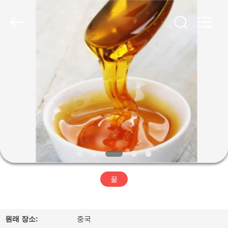
Co.,
Ltd.
All
Rights
Reserved.
Developed
by
ECER
가
정
제
품
저
꿀
희
에
원래 장소:
중국