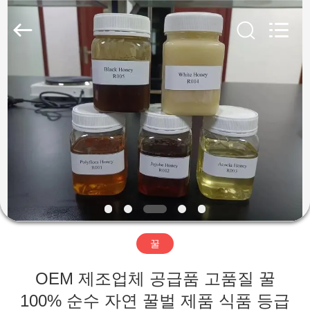
Co.,
Ltd.
All
Rights
Reserved.
Developed
by
ECER
가
정
제
품
저
꿀
희
OEM 제조업체 공급품 고품질 꿀
에
100% 순수 자연 꿀벌 제품 식품 등급