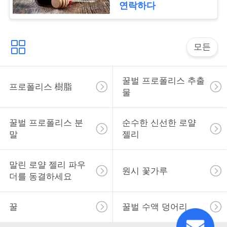
연락하다
따
모든
옴
표
꿀벌 프로폴리스 추출
프로폴리스 樹脂
를
물
요
꿀벌 프로폴리스 분
순수한 신선한 로얄
구
말
젤리
하
말린 로얄 젤리 파우
원시 꽃가루
십
더를 동결하세요
시
꿀
꿀벌 수액 덩어리
오