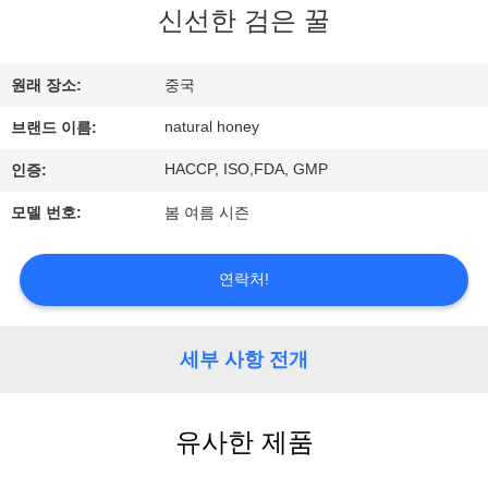
관
신선한 검은 꿀
하
여
원래 장소:
중국
natural honey
브랜드 이름:
공
HACCP, ISO,FDA, GMP
인증:
장
모델 번호:
봄 여름 시즌
투
연락처!
어
세부 사항 전개
품
질
유사한 제품
관