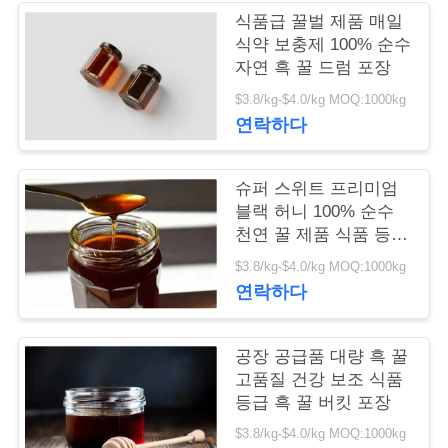
리
식품급 꿀벌 제품 매일
식약 보충제 100% 순수
자연 흑 꿀 드럼 포장
저
$3.8/kg-$4.0/kg MOQ:1000kg
희
연락하다
에
슈퍼 스위트 프리미엄
게
블랙 허니 100% 순수
천연 꿀 제품 식품 등급
연
건강 보조 식품 신선한
$3.8/kg-$4.0/kg MOQ:1000kg
락
블랙 허니
연락하다
하
십
공장 공급품 대량 흑 꿀
고품질 건강 보조 식품
시
등급 흑 꿀 버킷 포장
오
$3.8/kg-$4.0/kg MOQ:1000kg