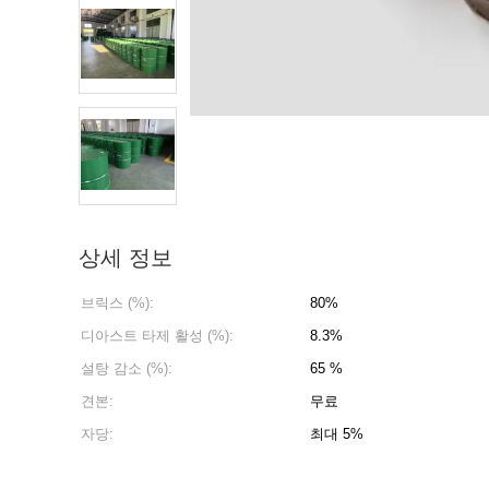
상세 정보
브릭스 (%):
80%
디아스트 타제 활성 (%):
8.3%
설탕 감소 (%):
65 %
견본:
무료
자당:
최대 5%