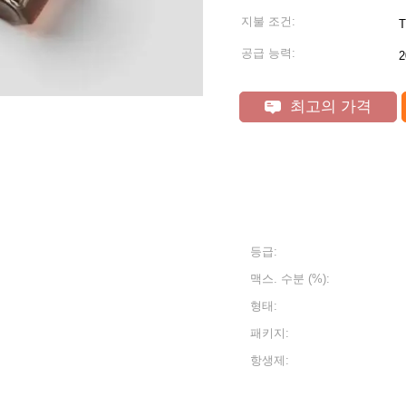
지불 조건:
T
공급 능력:
2
최고의 가격
등급:
맥스. 수분 (%):
형태:
패키지:
항생제: