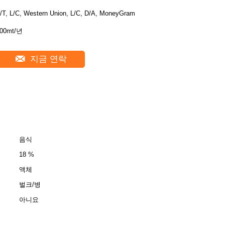
/T, L/C, Western Union, L/C, D/A, MoneyGram
00mt/년
지금 연락
음식
18 %
액체
벌크/병
아니요