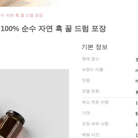
순수 자연 흑 꿀 드럼 포장
100% 순수 자연 흑 꿀 드럼 포장
기본 정보
원래 장소:
브랜드 이름:
n
인증:
H
모델 번호:
최소 주문 수량:
1
가격:
$
포장 세부 사항:
1
배달 시간:
1